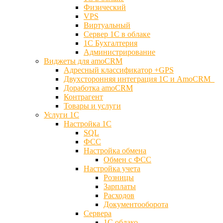
Физический
VPS
Виртуальный
Сервер 1С в облаке
1С Бухгалтерия
Администрирование
Виджеты для amoCRM
Адресный классификатор +GPS
Двухсторонняя интеграция 1С и AmoCRM
Доработка amoCRM
Контрагент
Товары и услуги
Услуги 1С
Настройка 1С
SQL
ФСС
Настройка обмена
Обмен с ФСС
Настройка учета
Розницы
Зарплаты
Расходов
Документооборота
Сервера
1С облако