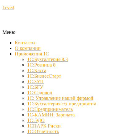
1cved
Меню
Контакты
О компании
Приложения 1С
1С:Бухгалтерия 8.3
1С:Розница 8
1С:Касса
1С:БизнесСтарт
1С:ЗУП
1С:БГУ
1С:Садовод
1С: Управление нашей фирмой
1С:Бухгалтерия с/х предприятия
1С:Предприниматель
1С-КАМИН: Зарплата
1С-ЭДО
1СПАРК Риски
1С-Отчетность