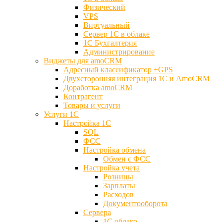
Физический
VPS
Виртуальный
Сервер 1С в облаке
1С Бухгалтерия
Администрирование
Виджеты для amoCRM
Адресный классификатор +GPS
Двухсторонняя интеграция 1С и AmoCRM
Доработка amoCRM
Контрагент
Товары и услуги
Услуги 1С
Настройка 1С
SQL
ФСС
Настройка обмена
Обмен с ФСС
Настройка учета
Розницы
Зарплаты
Расходов
Документооборота
Сервера
1С облако