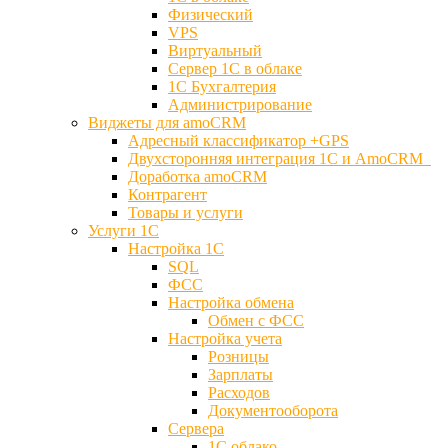
Физический
VPS
Виртуальный
Сервер 1С в облаке
1С Бухгалтерия
Администрирование
Виджеты для amoCRM
Адресный классификатор +GPS
Двухсторонняя интеграция 1С и AmoCRM
Доработка amoCRM
Контрагент
Товары и услуги
Услуги 1С
Настройка 1С
SQL
ФСС
Настройка обмена
Обмен с ФСС
Настройка учета
Розницы
Зарплаты
Расходов
Документооборота
Сервера
1С облако