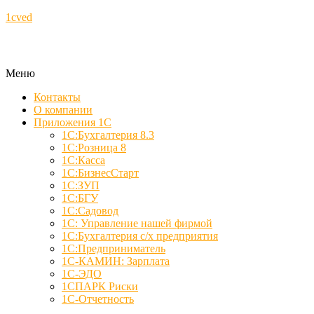
1cved
Меню
Контакты
О компании
Приложения 1С
1С:Бухгалтерия 8.3
1С:Розница 8
1С:Касса
1С:БизнесСтарт
1С:ЗУП
1С:БГУ
1С:Садовод
1С: Управление нашей фирмой
1С:Бухгалтерия с/х предприятия
1С:Предприниматель
1С-КАМИН: Зарплата
1С-ЭДО
1СПАРК Риски
1С-Отчетность