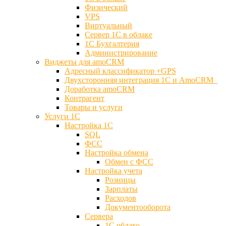
Физический
VPS
Виртуальный
Сервер 1С в облаке
1С Бухгалтерия
Администрирование
Виджеты для amoCRM
Адресный классификатор +GPS
Двухсторонняя интеграция 1С и AmoCRM
Доработка amoCRM
Контрагент
Товары и услуги
Услуги 1С
Настройка 1С
SQL
ФСС
Настройка обмена
Обмен с ФСС
Настройка учета
Розницы
Зарплаты
Расходов
Документооборота
Сервера
1С облако