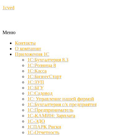
1cved
Меню
Контакты
О компании
Приложения 1С
1С:Бухгалтерия 8.3
1С:Розница 8
1С:Касса
1С:БизнесСтарт
1С:ЗУП
1С:БГУ
1С:Садовод
1С: Управление нашей фирмой
1С:Бухгалтерия с/х предприятия
1С:Предприниматель
1С-КАМИН: Зарплата
1С-ЭДО
1СПАРК Риски
1С-Отчетность