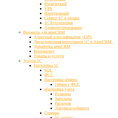
Физический
VPS
Виртуальный
Сервер 1С в облаке
1С Бухгалтерия
Администрирование
Виджеты для amoCRM
Адресный классификатор +GPS
Двухсторонняя интеграция 1С и AmoCRM
Доработка amoCRM
Контрагент
Товары и услуги
Услуги 1С
Настройка 1С
SQL
ФСС
Настройка обмена
Обмен с ФСС
Настройка учета
Розницы
Зарплаты
Расходов
Документооборота
Сервера
1С облако