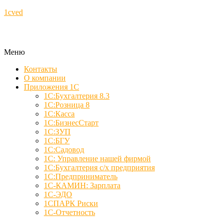
1cved
Меню
Контакты
О компании
Приложения 1С
1С:Бухгалтерия 8.3
1С:Розница 8
1С:Касса
1С:БизнесСтарт
1С:ЗУП
1С:БГУ
1С:Садовод
1С: Управление нашей фирмой
1С:Бухгалтерия с/х предприятия
1С:Предприниматель
1С-КАМИН: Зарплата
1С-ЭДО
1СПАРК Риски
1С-Отчетность