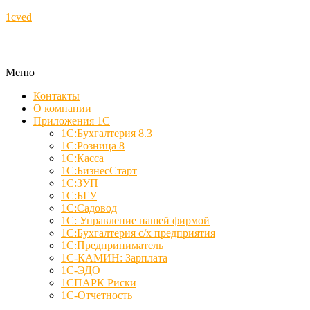
1cved
Меню
Контакты
О компании
Приложения 1С
1С:Бухгалтерия 8.3
1С:Розница 8
1С:Касса
1С:БизнесСтарт
1С:ЗУП
1С:БГУ
1С:Садовод
1С: Управление нашей фирмой
1С:Бухгалтерия с/х предприятия
1С:Предприниматель
1С-КАМИН: Зарплата
1С-ЭДО
1СПАРК Риски
1С-Отчетность