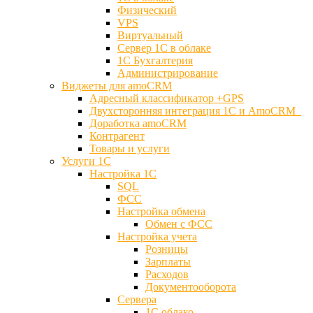
Физический
VPS
Виртуальный
Сервер 1С в облаке
1С Бухгалтерия
Администрирование
Виджеты для amoCRM
Адресный классификатор +GPS
Двухсторонняя интеграция 1С и AmoCRM
Доработка amoCRM
Контрагент
Товары и услуги
Услуги 1С
Настройка 1С
SQL
ФСС
Настройка обмена
Обмен с ФСС
Настройка учета
Розницы
Зарплаты
Расходов
Документооборота
Сервера
1С облако