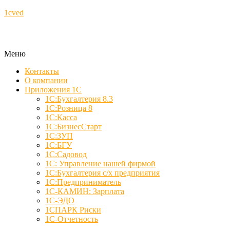
1cved
Меню
Контакты
О компании
Приложения 1С
1С:Бухгалтерия 8.3
1С:Розница 8
1С:Касса
1С:БизнесСтарт
1С:ЗУП
1С:БГУ
1С:Садовод
1С: Управление нашей фирмой
1С:Бухгалтерия с/х предприятия
1С:Предприниматель
1С-КАМИН: Зарплата
1С-ЭДО
1СПАРК Риски
1С-Отчетность