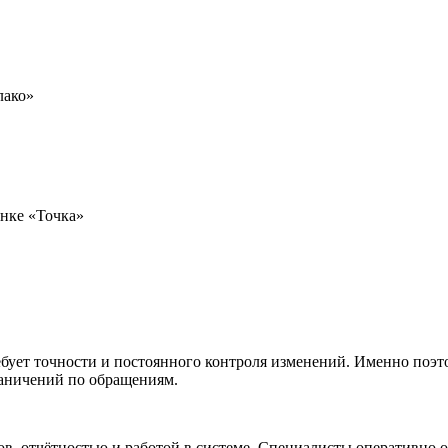
лако»
анке «Точка»
ебует точности и постоянного контроля изменений. Именно поэт
раничений по обращениям.
в, отчётностью и работой в системе. Специалисты оперативно о