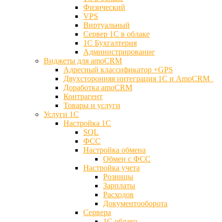
Физический
VPS
Виртуальный
Сервер 1С в облаке
1С Бухгалтерия
Администрирование
Виджеты для amoCRM
Адресный классификатор +GPS
Двухсторонняя интеграция 1С и AmoCRM
Доработка amoCRM
Контрагент
Товары и услуги
Услуги 1С
Настройка 1С
SQL
ФСС
Настройка обмена
Обмен с ФСС
Настройка учета
Розницы
Зарплаты
Расходов
Документооборота
Сервера
1С облако