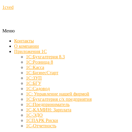
1cved
Меню
Контакты
О компании
Приложения 1С
1С:Бухгалтерия 8.3
1С:Розница 8
1С:Касса
1С:БизнесСтарт
1С:ЗУП
1С:БГУ
1С:Садовод
1С: Управление нашей фирмой
1С:Бухгалтерия с/х предприятия
1С:Предприниматель
1С-КАМИН: Зарплата
1С-ЭДО
1СПАРК Риски
1С-Отчетность