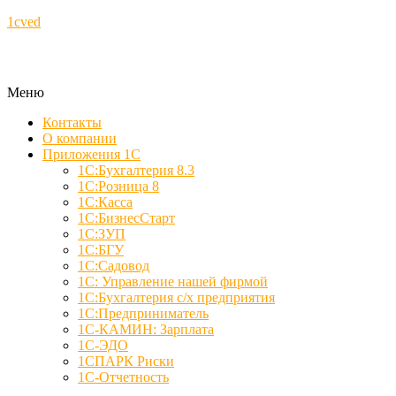
1cved
Меню
Контакты
О компании
Приложения 1С
1С:Бухгалтерия 8.3
1С:Розница 8
1С:Касса
1С:БизнесСтарт
1С:ЗУП
1С:БГУ
1С:Садовод
1С: Управление нашей фирмой
1С:Бухгалтерия с/х предприятия
1С:Предприниматель
1С-КАМИН: Зарплата
1С-ЭДО
1СПАРК Риски
1С-Отчетность