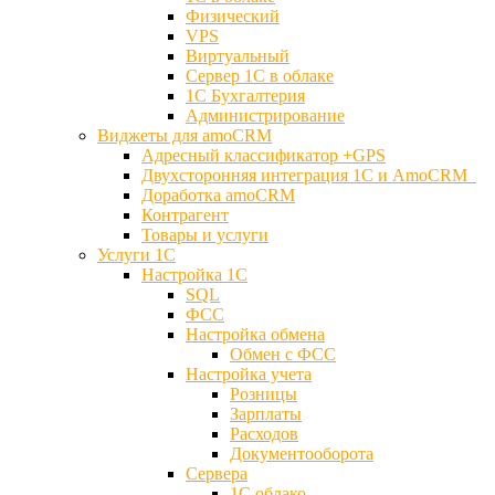
Физический
VPS
Виртуальный
Сервер 1С в облаке
1С Бухгалтерия
Администрирование
Виджеты для amoCRM
Адресный классификатор +GPS
Двухсторонняя интеграция 1С и AmoCRM
Доработка amoCRM
Контрагент
Товары и услуги
Услуги 1С
Настройка 1С
SQL
ФСС
Настройка обмена
Обмен с ФСС
Настройка учета
Розницы
Зарплаты
Расходов
Документооборота
Сервера
1С облако