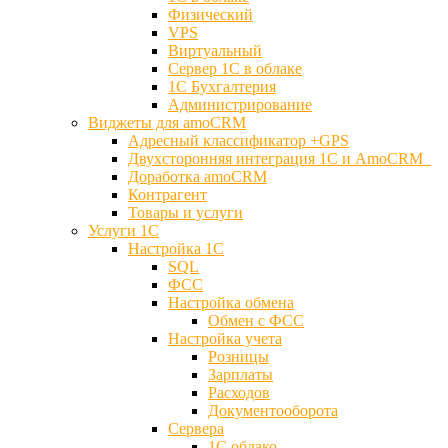
Физический
VPS
Виртуальный
Сервер 1С в облаке
1С Бухгалтерия
Администрирование
Виджеты для amoCRM
Адресный классификатор +GPS
Двухсторонняя интеграция 1С и AmoCRM
Доработка amoCRM
Контрагент
Товары и услуги
Услуги 1С
Настройка 1С
SQL
ФСС
Настройка обмена
Обмен с ФСС
Настройка учета
Розницы
Зарплаты
Расходов
Документооборота
Сервера
1С облако