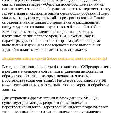
сначала выбрать задачу «Очистка после обслуживания» на
панели элементов плана обслуживания, затем переместить эту
задачу в план и настроить опции следующим образом. Нужно
указать, что нужно удалять файлы резервных копий. Также
определить, какие файлы с определенным расширением
следует удалять из папки, где хранятся бэкапы баз «1С».
Важно учесть, что удаление также должно включать
вложенные папки первого уровня. И, наконец, задать
параметры удаления на основе возраста файлов во время
выполнения задачи. Для последовательного выполнения
заданий в плане можно соединить их стрелками.
Дефрагментация индекса (реорганизация или перестроение)
В ходе операционной работы базы данных «1С:Предприятия»,
в результате непрерывной записи и удаления информации
образуются области, в которых появляются пустые
пространства (фрагментация). Ненужное пространство в БД
может увеличиваться, что сказывается на скорости обработки
данных.
Для устранения фрагментации в базах данных MS SQL
существует два метода: реорганизация индекса и
перестроение индекса. Перестроение индекса подразумевает
удаление и полное воссоздание индексов для устранения