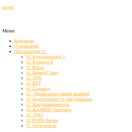
1cved
Меню
Контакты
О компании
Приложения 1С
1С:Бухгалтерия 8.3
1С:Розница 8
1С:Касса
1С:БизнесСтарт
1С:ЗУП
1С:БГУ
1С:Садовод
1С: Управление нашей фирмой
1С:Бухгалтерия с/х предприятия
1С:Предприниматель
1С-КАМИН: Зарплата
1С-ЭДО
1СПАРК Риски
1С-Отчетность