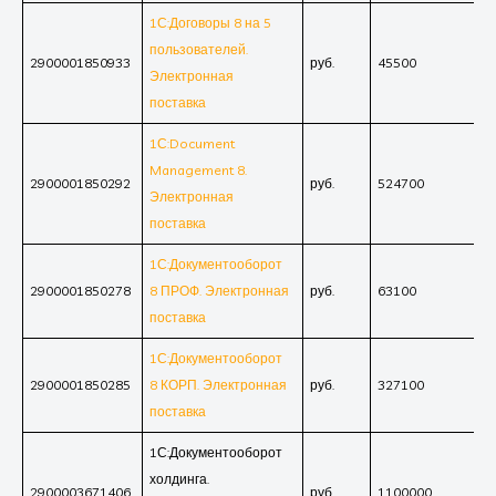
1С:Договоры 8 на 5
пользователей.
2900001850933
руб.
45500
Электронная
поставка
1С:Document
Management 8.
2900001850292
руб.
524700
Электронная
поставка
1С:Документооборот
2900001850278
8 ПРОФ. Электронная
руб.
63100
поставка
1С:Документооборот
2900001850285
8 КОРП. Электронная
руб.
327100
поставка
1С:Документооборот
холдинга.
2900003671406
руб.
1100000