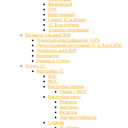
Физический
VPS
Виртуальный
Сервер 1С в облаке
1С Бухгалтерия
Администрирование
Виджеты для amoCRM
Адресный классификатор +GPS
Двухсторонняя интеграция 1С и AmoCRM
Доработка amoCRM
Контрагент
Товары и услуги
Услуги 1С
Настройка 1С
SQL
ФСС
Настройка обмена
Обмен с ФСС
Настройка учета
Розницы
Зарплаты
Расходов
Документооборота
Сервера
1С облако