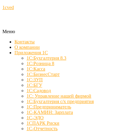
1cved
Меню
Контакты
О компании
Приложения 1С
1С:Бухгалтерия 8.3
1С:Розница 8
1С:Касса
1С:БизнесСтарт
1С:ЗУП
1С:БГУ
1С:Садовод
1С: Управление нашей фирмой
1С:Бухгалтерия с/х предприятия
1С:Предприниматель
1С-КАМИН: Зарплата
1С-ЭДО
1СПАРК Риски
1С-Отчетность