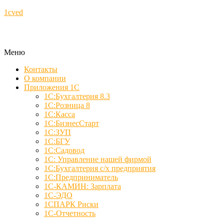
1cved
Меню
Контакты
О компании
Приложения 1С
1С:Бухгалтерия 8.3
1С:Розница 8
1С:Касса
1С:БизнесСтарт
1С:ЗУП
1С:БГУ
1С:Садовод
1С: Управление нашей фирмой
1С:Бухгалтерия с/х предприятия
1С:Предприниматель
1С-КАМИН: Зарплата
1С-ЭДО
1СПАРК Риски
1С-Отчетность