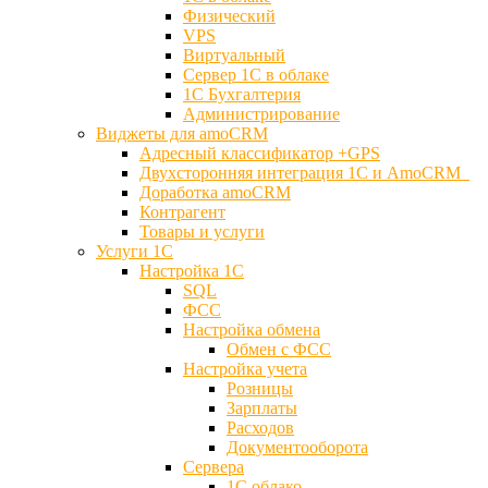
Физический
VPS
Виртуальный
Сервер 1С в облаке
1С Бухгалтерия
Администрирование
Виджеты для amoCRM
Адресный классификатор +GPS
Двухсторонняя интеграция 1С и AmoCRM
Доработка amoCRM
Контрагент
Товары и услуги
Услуги 1С
Настройка 1С
SQL
ФСС
Настройка обмена
Обмен с ФСС
Настройка учета
Розницы
Зарплаты
Расходов
Документооборота
Сервера
1С облако