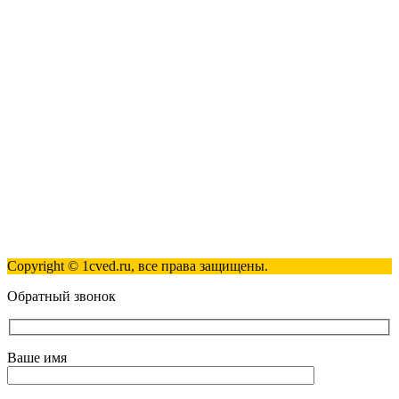
123317, Москва, улица Антонова-Овсеенко, 15, стр. 2
+7 (495) 181-98-81
info@1cved.ru
Пн-Пт 09:00 - 18:00
Полезные ссылки
Контакты
Карта сайта
Политика обработки персональных данных
Copyright © 1cved.ru, все права защищены.
Обратный звонок
Ваше имя