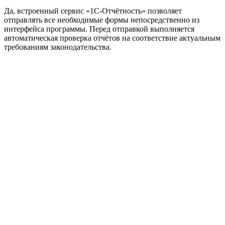
Да, встроенный сервис «1С-Отчётность» позволяет
отправлять все необходимые формы непосредственно из
интерфейса программы. Перед отправкой выполняется
автоматическая проверка отчётов на соответствие актуальным
требованиям законодательства.
Официальный партнер 1С
Наши услуги
1С:Бухгалтерия 8.3
1С:Розница 8
1С:Касса
1С: Управление нашей фирмой
1С-ЭДО
Наши контакты