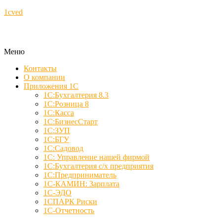
1cved
Меню
Контакты
О компании
Приложения 1С
1С:Бухгалтерия 8.3
1С:Розница 8
1С:Касса
1С:БизнесСтарт
1С:ЗУП
1С:БГУ
1С:Садовод
1С: Управление нашей фирмой
1С:Бухгалтерия с/х предприятия
1С:Предприниматель
1С-КАМИН: Зарплата
1С-ЭДО
1СПАРК Риски
1С-Отчетность