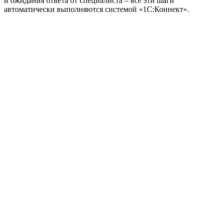
и ожидания ответа от специалиста – все эти шаги
автоматически выполняются системой «1С:Коннект».