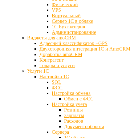
Физический
VPS
Виртуальный
Сервер 1С в облаке
1С Бухгалтерия
Администрирование
Виджеты для amoCRM
Адресный классификатор +GPS
Двухсторонняя интеграция 1С и AmoCRM
Доработка amoCRM
Контрагент
Товары и услуги
Услуги 1С
Настройка 1С
SQL
ФСС
Настройка обмена
Обмен с ФСС
Настройка учета
Розницы
Зарплаты
Расходов
Документооборота
Сервера
1С облако