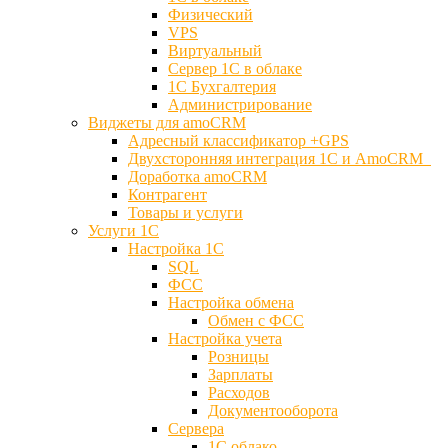
Физический
VPS
Виртуальный
Сервер 1С в облаке
1С Бухгалтерия
Администрирование
Виджеты для amoCRM
Адресный классификатор +GPS
Двухсторонняя интеграция 1С и AmoCRM
Доработка amoCRM
Контрагент
Товары и услуги
Услуги 1С
Настройка 1С
SQL
ФСС
Настройка обмена
Обмен с ФСС
Настройка учета
Розницы
Зарплаты
Расходов
Документооборота
Сервера
1С облако