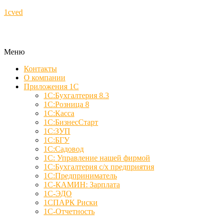
1cved
Меню
Контакты
О компании
Приложения 1С
1С:Бухгалтерия 8.3
1С:Розница 8
1С:Касса
1С:БизнесСтарт
1С:ЗУП
1С:БГУ
1С:Садовод
1С: Управление нашей фирмой
1С:Бухгалтерия с/х предприятия
1С:Предприниматель
1С-КАМИН: Зарплата
1С-ЭДО
1СПАРК Риски
1С-Отчетность