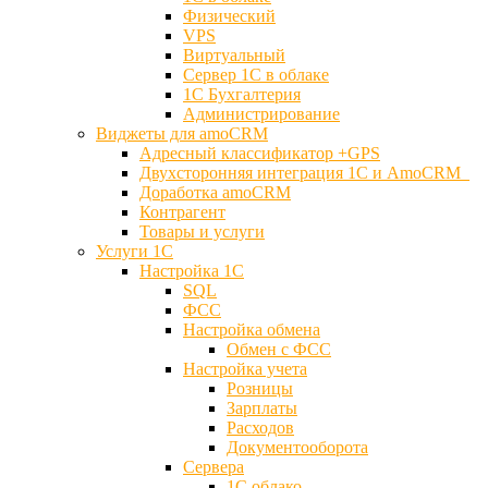
Физический
VPS
Виртуальный
Сервер 1С в облаке
1С Бухгалтерия
Администрирование
Виджеты для amoCRM
Адресный классификатор +GPS
Двухсторонняя интеграция 1С и AmoCRM
Доработка amoCRM
Контрагент
Товары и услуги
Услуги 1С
Настройка 1С
SQL
ФСС
Настройка обмена
Обмен с ФСС
Настройка учета
Розницы
Зарплаты
Расходов
Документооборота
Сервера
1С облако