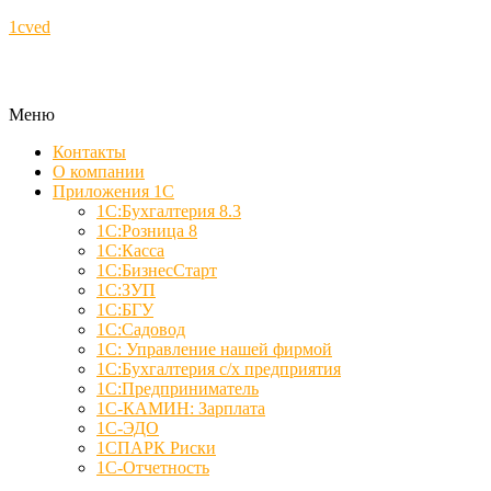
1cved
Меню
Контакты
О компании
Приложения 1С
1С:Бухгалтерия 8.3
1С:Розница 8
1С:Касса
1С:БизнесСтарт
1С:ЗУП
1С:БГУ
1С:Садовод
1С: Управление нашей фирмой
1С:Бухгалтерия с/х предприятия
1С:Предприниматель
1С-КАМИН: Зарплата
1С-ЭДО
1СПАРК Риски
1С-Отчетность