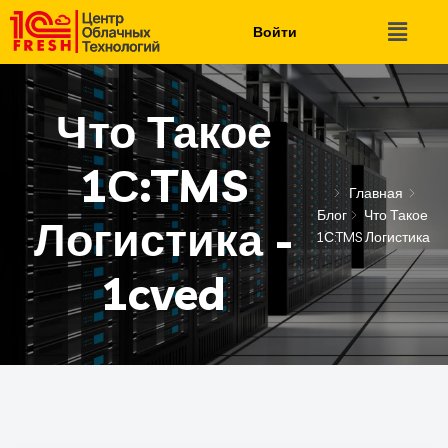
Войти
Что Такое
1С:TMS
Главная
Блог
Что Такое
Логистика -
1С:TMS Логистика
1cved