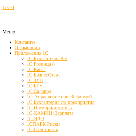
1cved
Меню
Контакты
О компании
Приложения 1С
1С:Бухгалтерия 8.3
1С:Розница 8
1С:Касса
1С:БизнесСтарт
1С:ЗУП
1С:БГУ
1С:Садовод
1С: Управление нашей фирмой
1С:Бухгалтерия с/х предприятия
1С:Предприниматель
1С-КАМИН: Зарплата
1С-ЭДО
1СПАРК Риски
1С-Отчетность