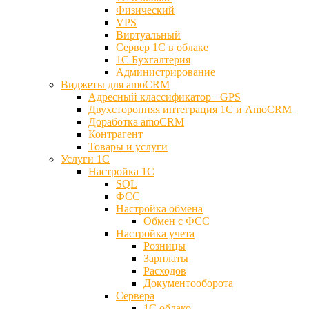
Физический
VPS
Виртуальный
Сервер 1С в облаке
1С Бухгалтерия
Администрирование
Виджеты для amoCRM
Адресный классификатор +GPS
Двухсторонняя интеграция 1С и AmoCRM
Доработка amoCRM
Контрагент
Товары и услуги
Услуги 1С
Настройка 1С
SQL
ФСС
Настройка обмена
Обмен с ФСС
Настройка учета
Розницы
Зарплаты
Расходов
Документооборота
Сервера
1С облако