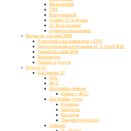
Физический
VPS
Виртуальный
Сервер 1С в облаке
1С Бухгалтерия
Администрирование
Виджеты для amoCRM
Адресный классификатор +GPS
Двухсторонняя интеграция 1С и AmoCRM
Доработка amoCRM
Контрагент
Товары и услуги
Услуги 1С
Настройка 1С
SQL
ФСС
Настройка обмена
Обмен с ФСС
Настройка учета
Розницы
Зарплаты
Расходов
Документооборота
Сервера
1С облако