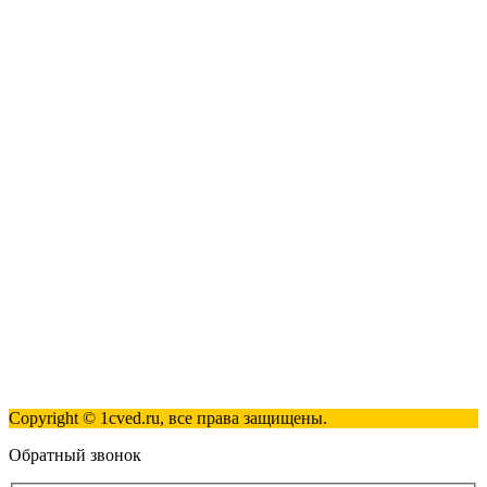
1С:Касса
1С: Управление нашей фирмой
1С-ЭДО
Наши контакты
123317, Москва, улица Антонова-Овсеенко, 15, стр. 2
+7 (495) 181-98-81
info@1cved.ru
Пн-Пт 09:00 - 18:00
Полезные ссылки
Контакты
Карта сайта
Политика обработки персональных данных
Copyright © 1cved.ru, все права защищены.
Обратный звонок