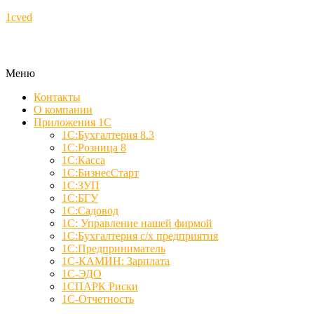
1cved
Меню
Контакты
О компании
Приложения 1С
1С:Бухгалтерия 8.3
1С:Розница 8
1С:Касса
1С:БизнесСтарт
1С:ЗУП
1С:БГУ
1С:Садовод
1С: Управление нашей фирмой
1С:Бухгалтерия с/х предприятия
1С:Предприниматель
1С-КАМИН: Зарплата
1С-ЭДО
1СПАРК Риски
1С-Отчетность