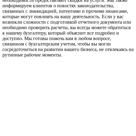
необходимости предоставляют скидки на услуги. Мы также
информируем клиентов о новостях законодательства,
связанных с ликвидацией, патентами и прочими нюансами,
которые могут повлиять на вашу деятельность. Если у вас
возникли сложности с подготовкой отчетного документа или
необходимо проверить расчеты, вы всегда можете обратиться
к нашему бухгалтеру, который объяснит все подробно и
доступно. Мы готовы помочь вам в любом вопросе,
связанном с бухгалтерским учетом, чтобы вы могли
сосредоточиться на развитии вашего бизнеса, не отвлекаясь на
рутинные рабочие моменты.
Официальный партнер 1С
Наши услуги
1С:Бухгалтерия 8.3
1С:Розница 8