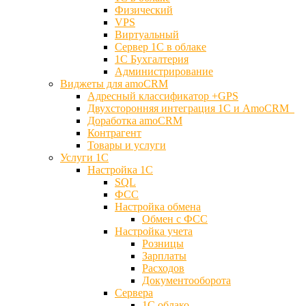
Физический
VPS
Виртуальный
Сервер 1С в облаке
1С Бухгалтерия
Администрирование
Виджеты для amoCRM
Адресный классификатор +GPS
Двухсторонняя интеграция 1С и AmoCRM
Доработка amoCRM
Контрагент
Товары и услуги
Услуги 1С
Настройка 1С
SQL
ФСС
Настройка обмена
Обмен с ФСС
Настройка учета
Розницы
Зарплаты
Расходов
Документооборота
Сервера
1С облако