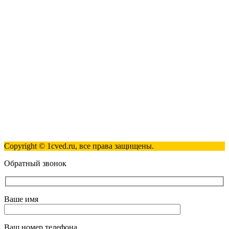
123317, Москва, улица Антонова-Овсеенко, 15, стр. 2
+7 (495) 181-98-81
info@1cved.ru
Пн-Пт 09:00 - 18:00
Полезные ссылки
Контакты
Карта сайта
Политика обработки персональных данных
Copyright © 1cved.ru, все права защищены.
Обратный звонок
Ваше имя
Ваш номер телефона