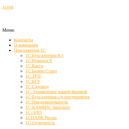
1cved
Меню
Контакты
О компании
Приложения 1С
1С:Бухгалтерия 8.3
1С:Розница 8
1С:Касса
1С:БизнесСтарт
1С:ЗУП
1С:БГУ
1С:Садовод
1С: Управление нашей фирмой
1С:Бухгалтерия с/х предприятия
1С:Предприниматель
1С-КАМИН: Зарплата
1С-ЭДО
1СПАРК Риски
1С-Отчетность