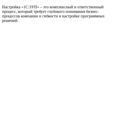
Настройка «1C:ЗУП» – это комплексный и ответственный
процесс, который требует глубокого понимания бизнес-
процессов компании и гибкости в настройке программных
решений.
Официальный партнер 1С
Наши услуги
1С:Бухгалтерия 8.3
1С:Розница 8
1С:Касса
1С: Управление нашей фирмой
1С-ЭДО
Наши контакты