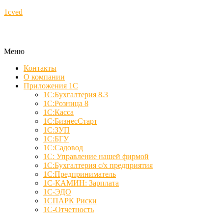
1cved
Меню
Контакты
О компании
Приложения 1С
1С:Бухгалтерия 8.3
1С:Розница 8
1С:Касса
1С:БизнесСтарт
1С:ЗУП
1С:БГУ
1С:Садовод
1С: Управление нашей фирмой
1С:Бухгалтерия с/х предприятия
1С:Предприниматель
1С-КАМИН: Зарплата
1С-ЭДО
1СПАРК Риски
1С-Отчетность