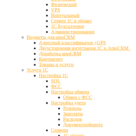
Физический
VPS
Виртуальный
Сервер 1С в облаке
1С Бухгалтерия
Администрирование
Виджеты для amoCRM
Адресный классификатор +GPS
Двухсторонняя интеграция 1С и AmoCRM
Доработка amoCRM
Контрагент
Товары и услуги
Услуги 1С
Настройка 1С
SQL
ФСС
Настройка обмена
Обмен с ФСС
Настройка учета
Розницы
Зарплаты
Расходов
Документооборота
Сервера
1С облако