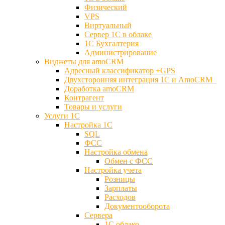
Физический
VPS
Виртуальный
Сервер 1С в облаке
1С Бухгалтерия
Администрирование
Виджеты для amoCRM
Адресный классификатор +GPS
Двухсторонняя интеграция 1С и AmoCRM
Доработка amoCRM
Контрагент
Товары и услуги
Услуги 1С
Настройка 1С
SQL
ФСС
Настройка обмена
Обмен с ФСС
Настройка учета
Розницы
Зарплаты
Расходов
Документооборота
Сервера
1С облако