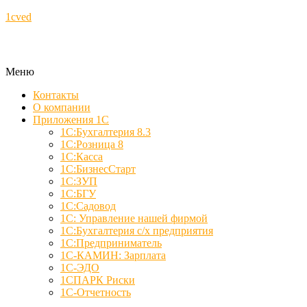
1cved
Меню
Контакты
О компании
Приложения 1С
1С:Бухгалтерия 8.3
1С:Розница 8
1С:Касса
1С:БизнесСтарт
1С:ЗУП
1С:БГУ
1С:Садовод
1С: Управление нашей фирмой
1С:Бухгалтерия с/х предприятия
1С:Предприниматель
1С-КАМИН: Зарплата
1С-ЭДО
1СПАРК Риски
1С-Отчетность