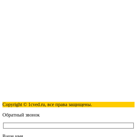
Наши контакты
123317, Москва, улица Антонова-Овсеенко, 15, стр. 2
+7 (495) 181-98-81
info@1cved.ru
Пн-Пт 09:00 - 18:00
Полезные ссылки
Контакты
Карта сайта
Политика обработки персональных данных
Copyright © 1cved.ru, все права защищены.
Обратный звонок
Ваше имя