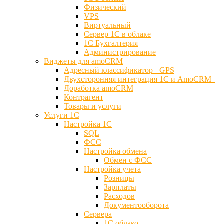
Физический
VPS
Виртуальный
Сервер 1С в облаке
1С Бухгалтерия
Администрирование
Виджеты для amoCRM
Адресный классификатор +GPS
Двухсторонняя интеграция 1С и AmoCRM
Доработка amoCRM
Контрагент
Товары и услуги
Услуги 1С
Настройка 1С
SQL
ФСС
Настройка обмена
Обмен с ФСС
Настройка учета
Розницы
Зарплаты
Расходов
Документооборота
Сервера
1С облако