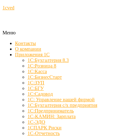
1cved
Меню
Контакты
О компании
Приложения 1С
1С:Бухгалтерия 8.3
1С:Розница 8
1С:Касса
1С:БизнесСтарт
1С:ЗУП
1С:БГУ
1С:Садовод
1С: Управление нашей фирмой
1С:Бухгалтерия с/х предприятия
1С:Предприниматель
1С-КАМИН: Зарплата
1С-ЭДО
1СПАРК Риски
1С-Отчетность