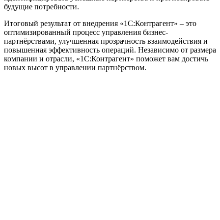
будущие потребности.
Итоговый результат от внедрения «1C:Контрагент» – это
оптимизированный процесс управления бизнес-
партнёрствами, улучшенная прозрачность взаимодействия и
повышенная эффективность операций. Независимо от размера
компании и отрасли, «1C:Контрагент» поможет вам достичь
новых высот в управлении партнёрством.
Официальный партнер 1С
Наши услуги
1С:Бухгалтерия 8.3
1С:Розница 8
1С:Касса
1С: Управление нашей фирмой
1С-ЭДО