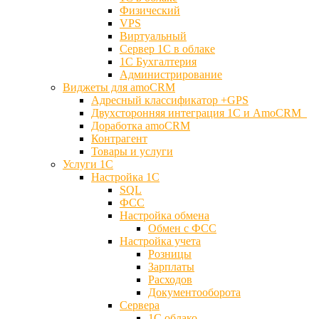
Физический
VPS
Виртуальный
Сервер 1С в облаке
1С Бухгалтерия
Администрирование
Виджеты для amoCRM
Адресный классификатор +GPS
Двухсторонняя интеграция 1С и AmoCRM
Доработка amoCRM
Контрагент
Товары и услуги
Услуги 1С
Настройка 1С
SQL
ФСС
Настройка обмена
Обмен с ФСС
Настройка учета
Розницы
Зарплаты
Расходов
Документооборота
Сервера
1С облако