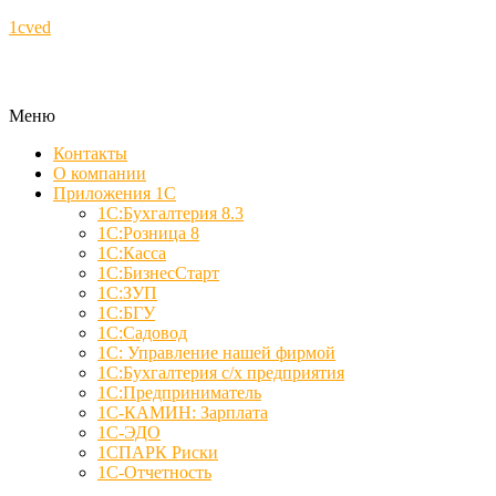
1cved
Меню
Контакты
О компании
Приложения 1С
1С:Бухгалтерия 8.3
1С:Розница 8
1С:Касса
1С:БизнесСтарт
1С:ЗУП
1С:БГУ
1С:Садовод
1С: Управление нашей фирмой
1С:Бухгалтерия с/х предприятия
1С:Предприниматель
1С-КАМИН: Зарплата
1С-ЭДО
1СПАРК Риски
1С-Отчетность