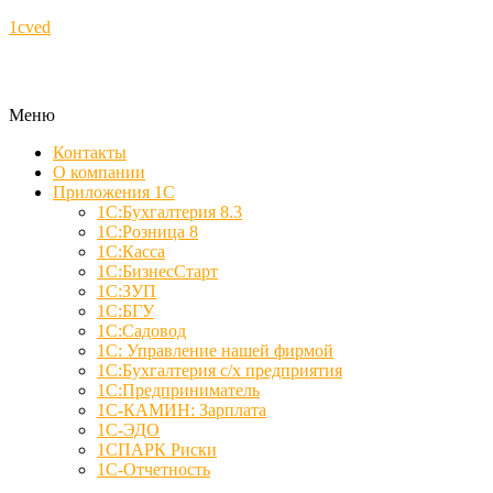
1cved
Меню
Контакты
О компании
Приложения 1С
1С:Бухгалтерия 8.3
1С:Розница 8
1С:Касса
1С:БизнесСтарт
1С:ЗУП
1С:БГУ
1С:Садовод
1С: Управление нашей фирмой
1С:Бухгалтерия с/х предприятия
1С:Предприниматель
1С-КАМИН: Зарплата
1С-ЭДО
1СПАРК Риски
1С-Отчетность