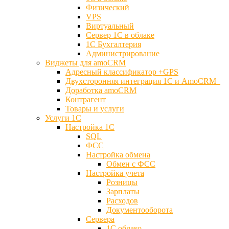
Физический
VPS
Виртуальный
Сервер 1С в облаке
1С Бухгалтерия
Администрирование
Виджеты для amoCRM
Адресный классификатор +GPS
Двухсторонняя интеграция 1С и AmoCRM
Доработка amoCRM
Контрагент
Товары и услуги
Услуги 1С
Настройка 1С
SQL
ФСС
Настройка обмена
Обмен с ФСС
Настройка учета
Розницы
Зарплаты
Расходов
Документооборота
Сервера
1С облако