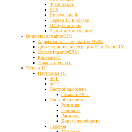
Физический
VPS
Виртуальный
Сервер 1С в облаке
1С Бухгалтерия
Администрирование
Виджеты для amoCRM
Адресный классификатор +GPS
Двухсторонняя интеграция 1С и AmoCRM
Доработка amoCRM
Контрагент
Товары и услуги
Услуги 1С
Настройка 1С
SQL
ФСС
Настройка обмена
Обмен с ФСС
Настройка учета
Розницы
Зарплаты
Расходов
Документооборота
Сервера
1С облако