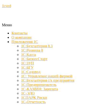
1cved
Меню
Контакты
О компании
Приложения 1С
1С:Бухгалтерия 8.3
1С:Розница 8
1С:Касса
1С:БизнесСтарт
1С:ЗУП
1С:БГУ
1С:Садовод
1С: Управление нашей фирмой
1С:Бухгалтерия с/х предприятия
1С:Предприниматель
1С-КАМИН: Зарплата
1С-ЭДО
1СПАРК Риски
1С-Отчетность