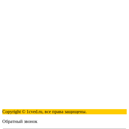
1С:Касса
1С: Управление нашей фирмой
1С-ЭДО
Наши контакты
123317, Москва, улица Антонова-Овсеенко, 15, стр. 2
+7 (495) 181-98-81
info@1cved.ru
Пн-Пт 09:00 - 18:00
Полезные ссылки
Контакты
Карта сайта
Политика обработки персональных данных
Copyright © 1cved.ru, все права защищены.
Обратный звонок