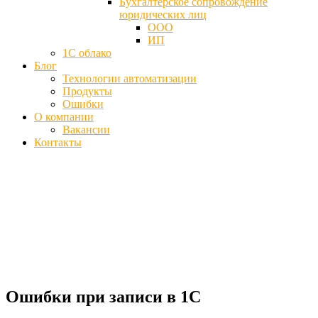
Бухгалтерское сопровождение
юридических лиц
ООО
ИП
1С облако
Блог
Технологии автоматизации
Продукты
Ошибки
О компании
Вакансии
Контакты
Ошибки при записи
конфигурационного файла в 1С -
Исправить
Главная
Ошибки
Ошибки при записи в 1С
Ошибки при записи в 1С