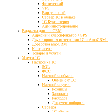
Физический
VPS
Виртуальный
Сервер 1С в облаке
1С Бухгалтерия
Администрирование
Виджеты для amoCRM
Адресный классификатор +GPS
Двухсторонняя интеграция 1С и AmoCRM
Доработка amoCRM
Контрагент
Товары и услуги
Услуги 1С
Настройка 1С
SQL
ФСС
Настройка обмена
Обмен с ФСС
Настройка учета
Розницы
Зарплаты
Расходов
Документооборота
Сервера
1С облако