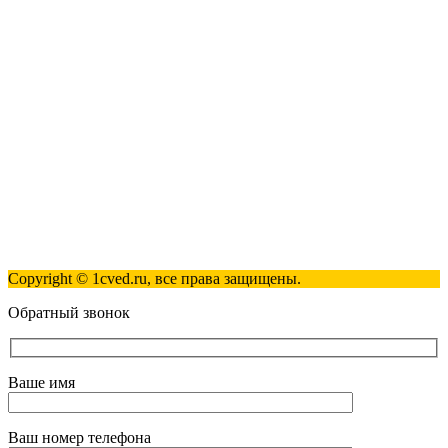
123317, Москва, улица Антонова-Овсеенко, 15, стр. 2
+7 (495) 181-98-81
info@1cved.ru
Пн-Пт 09:00 - 18:00
Полезные ссылки
Контакты
Карта сайта
Политика обработки персональных данных
Copyright © 1cved.ru, все права защищены.
Обратный звонок
Ваше имя
Ваш номер телефона