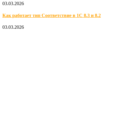
03.03.2026
Как работает тип Соответствие в 1С 8.3 и 8.2
03.03.2026
Официальный партнер 1С
Наши услуги
1С:Бухгалтерия 8.3
1С:Розница 8
1С:Касса
1С: Управление нашей фирмой
1С-ЭДО
Наши контакты