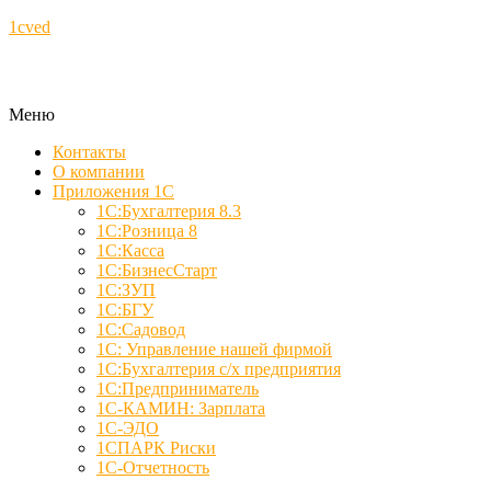
1cved
Меню
Контакты
О компании
Приложения 1С
1С:Бухгалтерия 8.3
1С:Розница 8
1С:Касса
1С:БизнесСтарт
1С:ЗУП
1С:БГУ
1С:Садовод
1С: Управление нашей фирмой
1С:Бухгалтерия с/х предприятия
1С:Предприниматель
1С-КАМИН: Зарплата
1С-ЭДО
1СПАРК Риски
1С-Отчетность