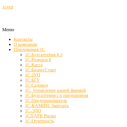
1cved
Меню
Контакты
О компании
Приложения 1С
1С:Бухгалтерия 8.3
1С:Розница 8
1С:Касса
1С:БизнесСтарт
1С:ЗУП
1С:БГУ
1С:Садовод
1С: Управление нашей фирмой
1С:Бухгалтерия с/х предприятия
1С:Предприниматель
1С-КАМИН: Зарплата
1С-ЭДО
1СПАРК Риски
1С-Отчетность