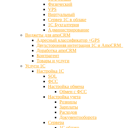
Физический
VPS
Виртуальный
Сервер 1С в облаке
1С Бухгалтерия
Администрирование
Виджеты для amoCRM
Адресный классификатор +GPS
Двухсторонняя интеграция 1С и AmoCRM
Доработка amoCRM
Контрагент
Товары и услуги
Услуги 1С
Настройка 1С
SQL
ФСС
Настройка обмена
Обмен с ФСС
Настройка учета
Розницы
Зарплаты
Расходов
Документооборота
Сервера
1С облако