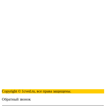
1С:Касса
1С: Управление нашей фирмой
1С-ЭДО
Наши контакты
123317, Москва, улица Антонова-Овсеенко, 15, стр. 2
+7 (495) 181-98-81
info@1cved.ru
Пн-Пт 09:00 - 18:00
Полезные ссылки
Контакты
Карта сайта
Политика обработки персональных данных
Copyright © 1cved.ru, все права защищены.
Обратный звонок