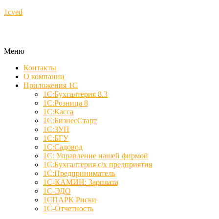
1cved
Меню
Контакты
О компании
Приложения 1С
1С:Бухгалтерия 8.3
1С:Розница 8
1С:Касса
1С:БизнесСтарт
1С:ЗУП
1С:БГУ
1С:Садовод
1С: Управление нашей фирмой
1С:Бухгалтерия с/х предприятия
1С:Предприниматель
1С-КАМИН: Зарплата
1С-ЭДО
1СПАРК Риски
1С-Отчетность