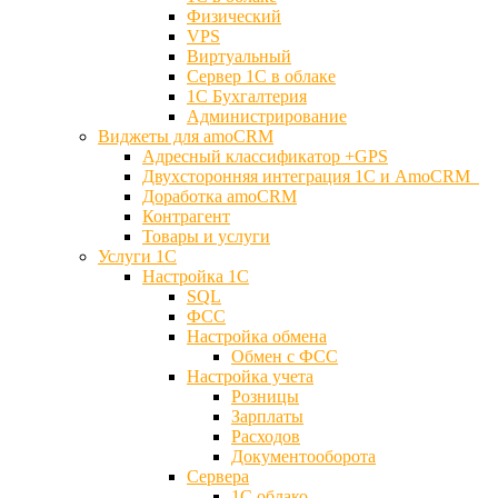
Физический
VPS
Виртуальный
Сервер 1С в облаке
1С Бухгалтерия
Администрирование
Виджеты для amoCRM
Адресный классификатор +GPS
Двухсторонняя интеграция 1С и AmoCRM
Доработка amoCRM
Контрагент
Товары и услуги
Услуги 1С
Настройка 1С
SQL
ФСС
Настройка обмена
Обмен с ФСС
Настройка учета
Розницы
Зарплаты
Расходов
Документооборота
Сервера
1С облако