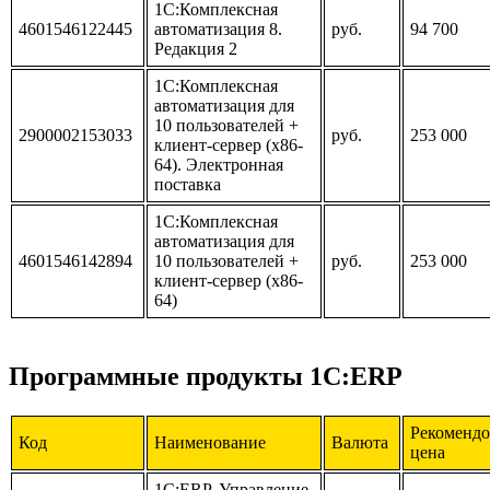
1С:Комплексная
4601546122445
автоматизация 8.
руб.
94 700
Редакция 2
1С:Комплексная
автоматизация для
10 пользователей +
2900002153033
руб.
253 000
клиент-сервер (x86-
64). Электронная
поставка
1С:Комплексная
автоматизация для
4601546142894
10 пользователей +
руб.
253 000
клиент-сервер (x86-
64)
Программные продукты 1С:ERP
Рекомендо
Код
Наименование
Валюта
цена
1С:ERP. Управление