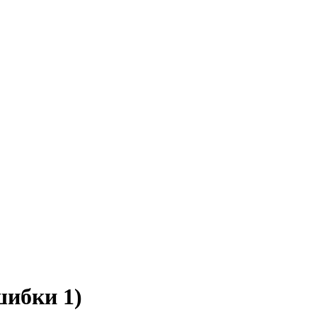
при обновлении - Как исправить
шибки 1)