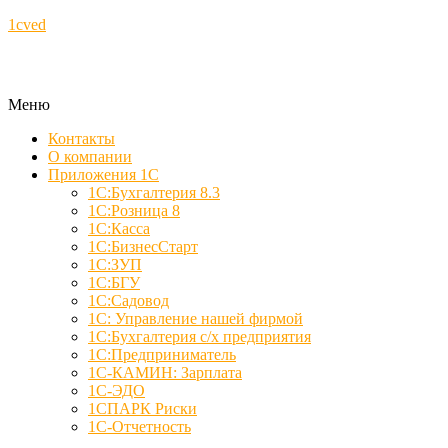
1cved
Меню
Контакты
О компании
Приложения 1С
1С:Бухгалтерия 8.3
1С:Розница 8
1С:Касса
1С:БизнесСтарт
1С:ЗУП
1С:БГУ
1С:Садовод
1С: Управление нашей фирмой
1С:Бухгалтерия с/х предприятия
1С:Предприниматель
1С-КАМИН: Зарплата
1С-ЭДО
1СПАРК Риски
1С-Отчетность