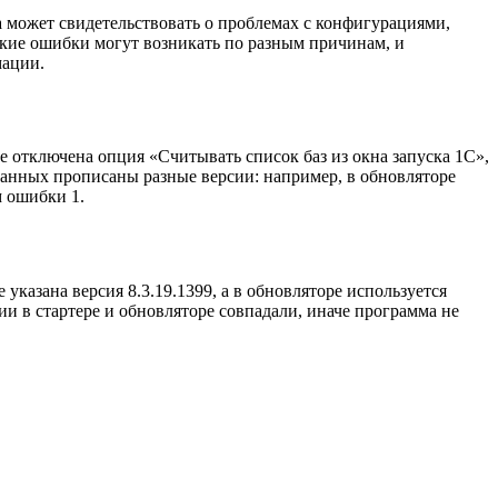
а может свидетельствовать о проблемах с конфигурациями,
акие ошибки могут возникать по разным причинам, и
мации.
е отключена опция «Считывать список баз из окна запуска 1С»,
ы данных прописаны разные версии: например, в обновляторе
м ошибки 1.
 указана версия 8.3.19.1399, а в обновляторе используется
ии в стартере и обновляторе совпадали, иначе программа не