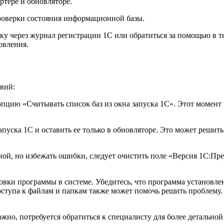
артере и обновляторе.
роверки состояния информационной базы.
рку через журнал регистрации 1С или обратиться за помощью в
овления.
вий:
пцию «Считывать список баз из окна запуска 1С». Этот момент 
апуска 1С и оставить ее только в обновляторе. Это может решить
ной, но избежать ошибки, следует очистить поле «Версия 1С:Пре
вки программы в системе. Убедитесь, что программа установлена
 доступа к файлам и папкам также может помочь решить проблему
жно, потребуется обратиться к специалисту для более детально