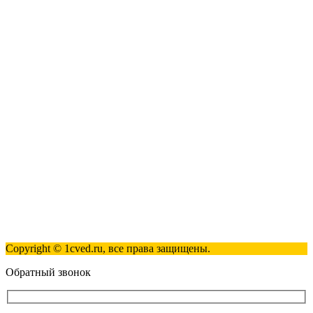
1С-ЭДО
Наши контакты
123317, Москва, улица Антонова-Овсеенко, 15, стр. 2
+7 (495) 181-98-81
info@1cved.ru
Пн-Пт 09:00 - 18:00
Полезные ссылки
Контакты
Карта сайта
Политика обработки персональных данных
Copyright © 1cved.ru, все права защищены.
Обратный звонок