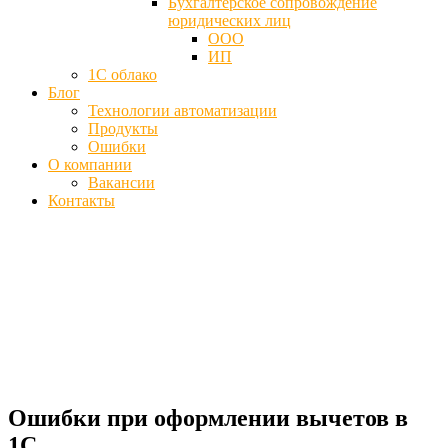
Бухгалтерское сопровождение
юридических лиц
ООО
ИП
1С облако
Блог
Технологии автоматизации
Продукты
Ошибки
О компании
Вакансии
Контакты
Ошибки при оформлении вычетов в
1С в программах - Задвоился НДФЛ в
ЗУП
Главная
Ошибки
Ошибки при оформлении вычетов в 1С
Ошибки при оформлении вычетов в
1С