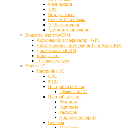
Физический
VPS
Виртуальный
Сервер 1С в облаке
1С Бухгалтерия
Администрирование
Виджеты для amoCRM
Адресный классификатор +GPS
Двухсторонняя интеграция 1С и AmoCRM
Доработка amoCRM
Контрагент
Товары и услуги
Услуги 1С
Настройка 1С
SQL
ФСС
Настройка обмена
Обмен с ФСС
Настройка учета
Розницы
Зарплаты
Расходов
Документооборота
Сервера
1С облако