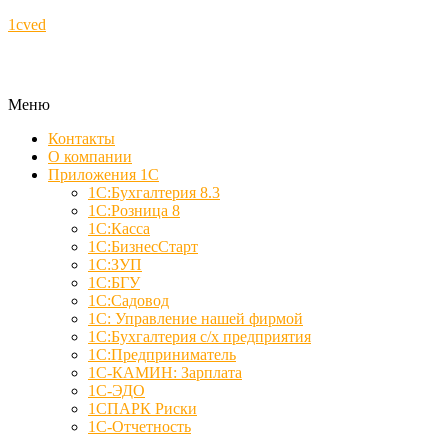
1cved
Меню
Контакты
О компании
Приложения 1С
1С:Бухгалтерия 8.3
1С:Розница 8
1С:Касса
1С:БизнесСтарт
1С:ЗУП
1С:БГУ
1С:Садовод
1С: Управление нашей фирмой
1С:Бухгалтерия с/х предприятия
1С:Предприниматель
1С-КАМИН: Зарплата
1С-ЭДО
1СПАРК Риски
1С-Отчетность