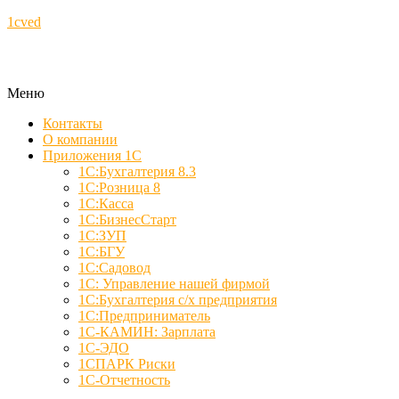
1cved
Меню
Контакты
О компании
Приложения 1С
1С:Бухгалтерия 8.3
1С:Розница 8
1С:Касса
1С:БизнесСтарт
1С:ЗУП
1С:БГУ
1С:Садовод
1С: Управление нашей фирмой
1С:Бухгалтерия с/х предприятия
1С:Предприниматель
1С-КАМИН: Зарплата
1С-ЭДО
1СПАРК Риски
1С-Отчетность