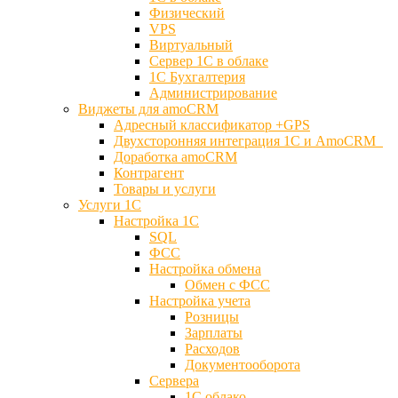
Физический
VPS
Виртуальный
Сервер 1С в облаке
1С Бухгалтерия
Администрирование
Виджеты для amoCRM
Адресный классификатор +GPS
Двухсторонняя интеграция 1С и AmoCRM
Доработка amoCRM
Контрагент
Товары и услуги
Услуги 1С
Настройка 1С
SQL
ФСС
Настройка обмена
Обмен с ФСС
Настройка учета
Розницы
Зарплаты
Расходов
Документооборота
Сервера
1С облако