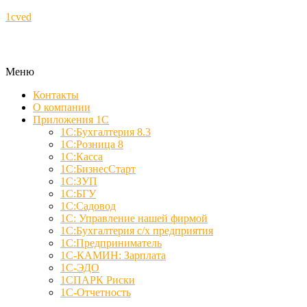
1cved
Меню
Контакты
О компании
Приложения 1С
1С:Бухгалтерия 8.3
1С:Розница 8
1С:Касса
1С:БизнесСтарт
1С:ЗУП
1С:БГУ
1С:Садовод
1С: Управление нашей фирмой
1С:Бухгалтерия с/х предприятия
1С:Предприниматель
1С-КАМИН: Зарплата
1С-ЭДО
1СПАРК Риски
1С-Отчетность