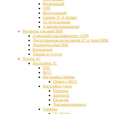
Физический
VPS
Виртуальный
Сервер 1С в облаке
1С Бухгалтерия
Администрирование
Виджеты для amoCRM
Адресный классификатор +GPS
Двухсторонняя интеграция 1С и AmoCRM
Доработка amoCRM
Контрагент
Товары и услуги
Услуги 1С
Настройка 1С
SQL
ФСС
Настройка обмена
Обмен с ФСС
Настройка учета
Розницы
Зарплаты
Расходов
Документооборота
Сервера
1С облако