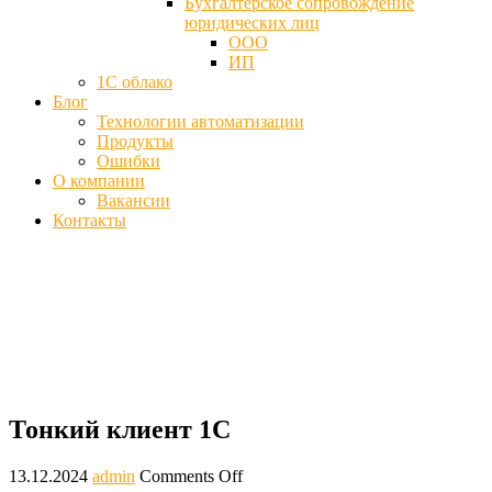
Бухгалтерское сопровождение
юридических лиц
ООО
ИП
1С облако
Блог
Технологии автоматизации
Продукты
Ошибки
О компании
Вакансии
Контакты
Тонкий клиент 1С - Настройка,
установка для работы
Главная
Блог
Тонкий клиент 1С
Тонкий клиент 1С
13.12.2024
admin
Comments Off