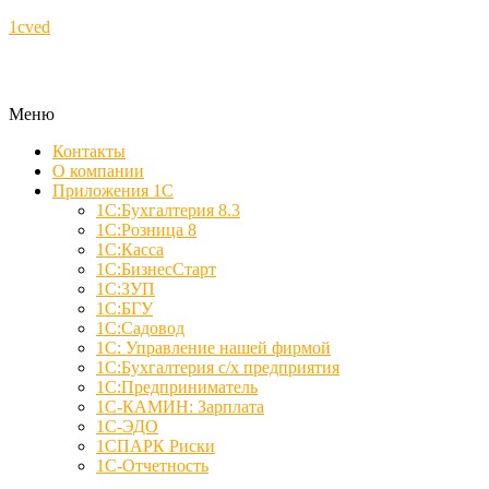
1cved
Меню
Контакты
О компании
Приложения 1С
1С:Бухгалтерия 8.3
1С:Розница 8
1С:Касса
1С:БизнесСтарт
1С:ЗУП
1С:БГУ
1С:Садовод
1С: Управление нашей фирмой
1С:Бухгалтерия с/х предприятия
1С:Предприниматель
1С-КАМИН: Зарплата
1С-ЭДО
1СПАРК Риски
1С-Отчетность