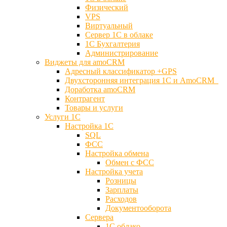
Физический
VPS
Виртуальный
Сервер 1С в облаке
1С Бухгалтерия
Администрирование
Виджеты для amoCRM
Адресный классификатор +GPS
Двухсторонняя интеграция 1С и AmoCRM
Доработка amoCRM
Контрагент
Товары и услуги
Услуги 1С
Настройка 1С
SQL
ФСС
Настройка обмена
Обмен с ФСС
Настройка учета
Розницы
Зарплаты
Расходов
Документооборота
Сервера
1С облако