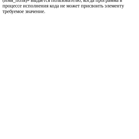
(Имя_поля)» выдается пользователю, когда программа в
процессе исполнения кода не может присвоить элементу
требуемое значение.