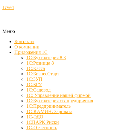
1cved
Меню
Контакты
О компании
Приложения 1С
1С:Бухгалтерия 8.3
1С:Розница 8
1С:Касса
1С:БизнесСтарт
1С:ЗУП
1С:БГУ
1С:Садовод
1С: Управление нашей фирмой
1С:Бухгалтерия с/х предприятия
1С:Предприниматель
1С-КАМИН: Зарплата
1С-ЭДО
1СПАРК Риски
1С-Отчетность