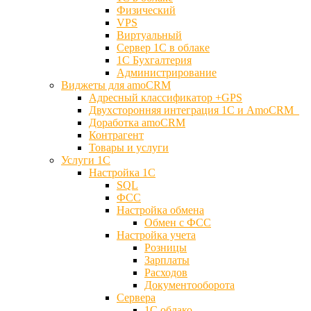
Физический
VPS
Виртуальный
Сервер 1С в облаке
1С Бухгалтерия
Администрирование
Виджеты для amoCRM
Адресный классификатор +GPS
Двухсторонняя интеграция 1С и AmoCRM
Доработка amoCRM
Контрагент
Товары и услуги
Услуги 1С
Настройка 1С
SQL
ФСС
Настройка обмена
Обмен с ФСС
Настройка учета
Розницы
Зарплаты
Расходов
Документооборота
Сервера
1С облако