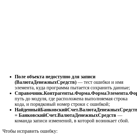
Поле объекта недоступно для записи
(ВалютаДенежныхСредств)
— тест ошибки и имя
элемента, куда программа пытается сохранить данные;
Справочник.Контрагенты.Форма.ФормаЭлемента.Фор
путь до модуля, где расположена выполняемая строка
кода, и порядковый номер строки с ошибкой;
НайденныйБанковскийСчет.ВалютаДенежныхСредст
= БанковскийСчет.ВалютаДенежныхСредств
—
команда записи изменений, в которой возникает сбой.
Чтобы исправить ошибку: