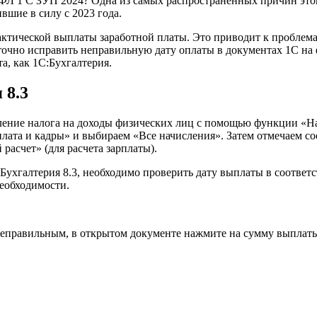
ФЛ 1 C ЗУП 2024? Одна из самых распространенных причин это
вшие в силу с 2023 года.
актической выплаты заработной платы. Это приводит к проблемам
точно исправить неправильную дату оплаты в документах 1С на
та, как 1C:Бухгалтерия.
 8.3
ление налога на доходы физических лиц с помощью функции «На
лата и кадры» и выбираем «Все начисления». Затем отмечаем с
расчет» (для расчета зарплаты).
Бухгалтерия 8.3, необходимо проверить дату выплаты в соответ
необходимости.
 неправильным, в открытом документе нажмите на сумму выплаты