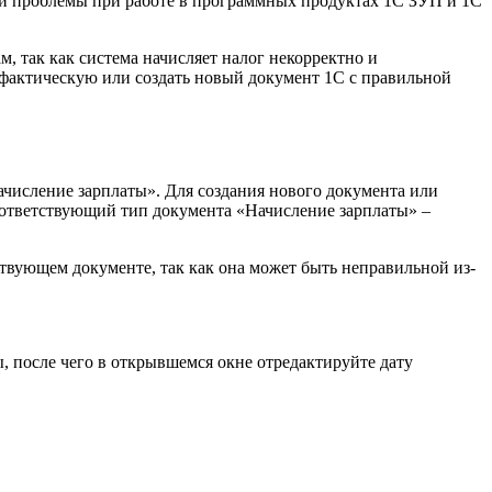
й проблемы при работе в программных продуктах 1С ЗУП и 1С
, так как система начисляет налог некорректно и
 фактическую или создать новый документ 1С с правильной
числение зарплаты». Для создания нового документа или
оответствующий тип документа «Начисление зарплаты» –
ствующем документе, так как она может быть неправильной из-
, после чего в открывшемся окне отредактируйте дату