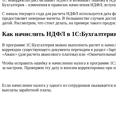
1С некорректно рассчитывает НДФЛ и возникает ошибка в НД
Бухгалтерия – изменения в правилах начисления НДФЛ, вступи
С начала текущего года для расчета НДФЛ используется дата ф
предоставляет неверные вычеты. В большинстве случаев доста
датой. Рассмотрим, что стоит делать, на примере такого продук
Как начислить НДФЛ в 1С:Бухгалтерия
В программе 1С:Бухгалтерия можно выполнить расчет и начис
коррекции существующего документа переходим в раздел «Зарп
«Аванс» (для расчета авансового платежа) или «Окончательный 
Чтобы исправить ошибку в начислении налога в программе 1С:
за настроек. Проверяем эту дату и вносим корректировки при 
Если начисление налога у одного из сотрудников оказывается
выплаты заработной платы.