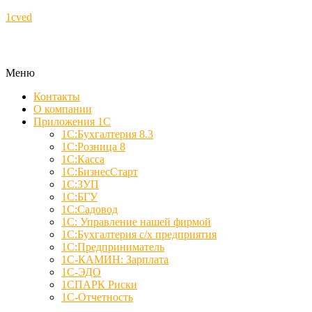
1cved
Меню
Контакты
О компании
Приложения 1С
1С:Бухгалтерия 8.3
1С:Розница 8
1С:Касса
1С:БизнесСтарт
1С:ЗУП
1С:БГУ
1С:Садовод
1С: Управление нашей фирмой
1С:Бухгалтерия с/х предприятия
1С:Предприниматель
1С-КАМИН: Зарплата
1С-ЭДО
1СПАРК Риски
1С-Отчетность