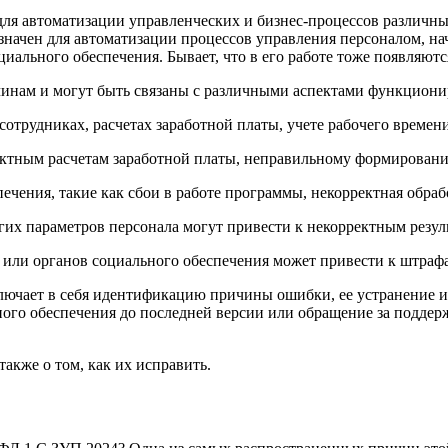
я автоматизации управленческих и бизнес-процессов различных
начен для автоматизации процессов управления персоналом, нач
иального обеспечения. Бывает, что в его работе тоже появляют
инам и могут быть связаны с различными аспектами функциони
трудниках, расчетах заработной платы, учете рабочего времени
ектным расчетам заработной платы, неправильному формировани
ечения, такие как сбои в работе программы, некорректная обра
гих параметров персонала могут привести к некорректным резул
 или органов социального обеспечения может привести к штраф
ючает в себя идентификацию причины ошибки, ее устранение и,
ого обеспечения до последней версии или обращение за поддер
акже о том, как их исправить.