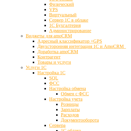
Физический
VPS
Виртуальный
Сервер 1С в облаке
1С Бухгалтерия
Администрирование
Виджеты для amoCRM
Адресный классификатор +GPS
Двухсторонняя интеграция 1С и AmoCRM
Доработка amoCRM
Контрагент
Товары и услуги
Услуги 1С
Настройка 1С
SQL
ФСС
Настройка обмена
Обмен с ФСС
Настройка учета
Розницы
Зарплаты
Расходов
Документооборота
Сервера
1С облако