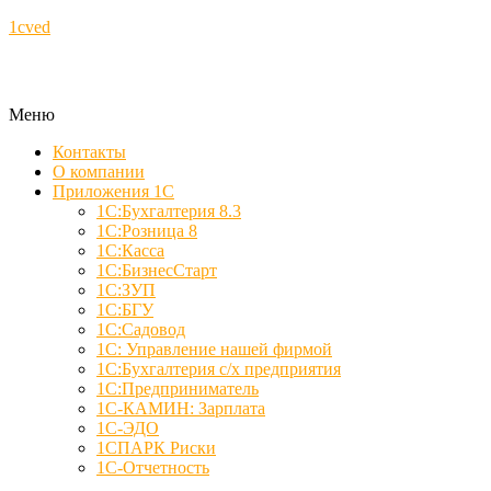
1cved
Меню
Контакты
О компании
Приложения 1С
1С:Бухгалтерия 8.3
1С:Розница 8
1С:Касса
1С:БизнесСтарт
1С:ЗУП
1С:БГУ
1С:Садовод
1С: Управление нашей фирмой
1С:Бухгалтерия с/х предприятия
1С:Предприниматель
1С-КАМИН: Зарплата
1С-ЭДО
1СПАРК Риски
1С-Отчетность