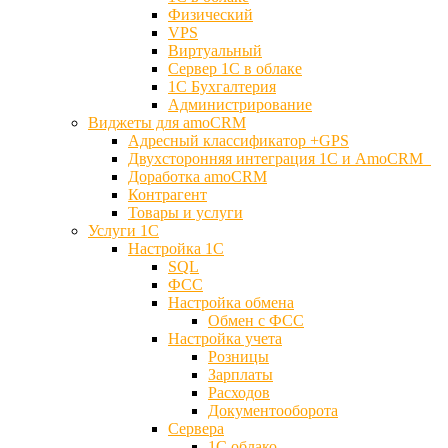
Физический
VPS
Виртуальный
Сервер 1С в облаке
1С Бухгалтерия
Администрирование
Виджеты для amoCRM
Адресный классификатор +GPS
Двухсторонняя интеграция 1С и AmoCRM
Доработка amoCRM
Контрагент
Товары и услуги
Услуги 1С
Настройка 1С
SQL
ФСС
Настройка обмена
Обмен с ФСС
Настройка учета
Розницы
Зарплаты
Расходов
Документооборота
Сервера
1С облако