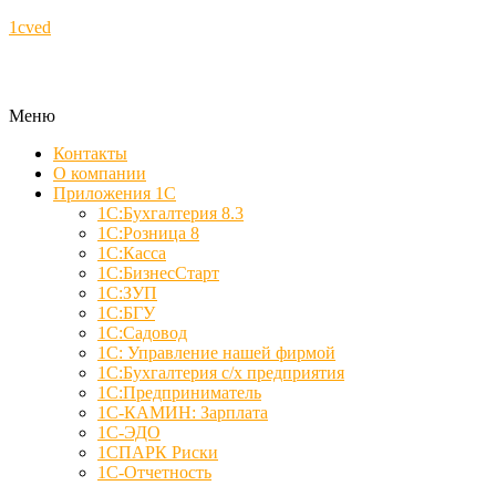
1cved
Меню
Контакты
О компании
Приложения 1С
1С:Бухгалтерия 8.3
1С:Розница 8
1С:Касса
1С:БизнесСтарт
1С:ЗУП
1С:БГУ
1С:Садовод
1С: Управление нашей фирмой
1С:Бухгалтерия с/х предприятия
1С:Предприниматель
1С-КАМИН: Зарплата
1С-ЭДО
1СПАРК Риски
1С-Отчетность