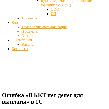
Бухгалтерское сопровождение
юридических лиц
ООО
ИП
1С облако
Блог
Технологии автоматизации
Продукты
Ошибки
О компании
Вакансии
Контакты
Ошибка «В ККТ нет денег для
выплаты» в 1С при печати чека
Главная
Блог
Ошибка «В ККТ нет денег для выплаты» в 1С
Ошибка «В ККТ нет денег для
выплаты» в 1С