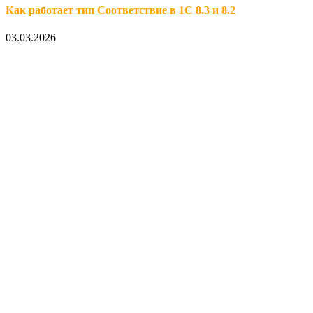
Как работает тип Соответствие в 1С 8.3 и 8.2
03.03.2026
Официальный партнер 1С
Наши услуги
1С:Бухгалтерия 8.3
1С:Розница 8
1С:Касса
1С: Управление нашей фирмой
1С-ЭДО
Наши контакты
123317, Москва, улица Антонова-Овсеенко, 15, стр. 2