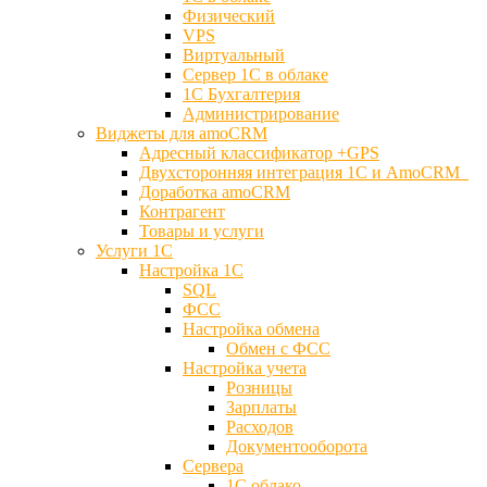
Физический
VPS
Виртуальный
Сервер 1С в облаке
1С Бухгалтерия
Администрирование
Виджеты для amoCRM
Адресный классификатор +GPS
Двухсторонняя интеграция 1С и AmoCRM
Доработка amoCRM
Контрагент
Товары и услуги
Услуги 1С
Настройка 1С
SQL
ФСС
Настройка обмена
Обмен с ФСС
Настройка учета
Розницы
Зарплаты
Расходов
Документооборота
Сервера
1С облако