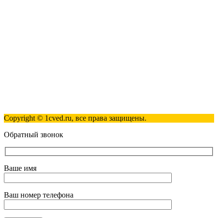
+7 (495) 181-98-81
info@1cved.ru
Пн-Пт 09:00 - 18:00
Полезные ссылки
Контакты
Карта сайта
Политика обработки персональных данных
Copyright © 1cved.ru, все права защищены.
Обратный звонок
Ваше имя
Ваш номер телефона