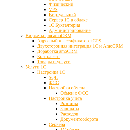
Физический
VPS
Виртуальный
Сервер 1С в облаке
1С Бухгалтерия
Администрирование
Виджеты для amoCRM
Адресный классификатор +GPS
Двухсторонняя интеграция 1С и AmoCRM
Доработка amoCRM
Контрагент
Товары и услуги
Услуги 1С
Настройка 1С
SQL
ФСС
Настройка обмена
Обмен с ФСС
Настройка учета
Розницы
Зарплаты
Расходов
Документооборота
Сервера
1С облако