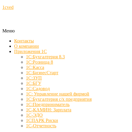
1cved
Меню
Контакты
О компании
Приложения 1С
1С:Бухгалтерия 8.3
1С:Розница 8
1С:Касса
1С:БизнесСтарт
1С:ЗУП
1С:БГУ
1С:Садовод
1С: Управление нашей фирмой
1С:Бухгалтерия с/х предприятия
1С:Предприниматель
1С-КАМИН: Зарплата
1С-ЭДО
1СПАРК Риски
1С-Отчетность