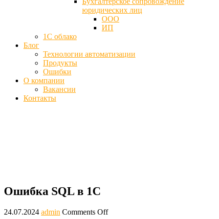
Бухгалтерское сопровождение
юридических лиц
ООО
ИП
1С облако
Блог
Технологии автоматизации
Продукты
Ошибки
О компании
Вакансии
Контакты
Ошибка SQL в 1С, СУБД базы данных
- Как исправить
Главная
Ошибки
Ошибка SQL в 1С
Ошибка SQL в 1С
24.07.2024
admin
Comments Off