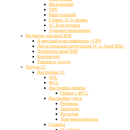
Физический
VPS
Виртуальный
Сервер 1С в облаке
1С Бухгалтерия
Администрирование
Виджеты для amoCRM
Адресный классификатор +GPS
Двухсторонняя интеграция 1С и AmoCRM
Доработка amoCRM
Контрагент
Товары и услуги
Услуги 1С
Настройка 1С
SQL
ФСС
Настройка обмена
Обмен с ФСС
Настройка учета
Розницы
Зарплаты
Расходов
Документооборота
Сервера
1С облако