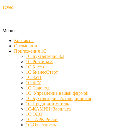
1cved
Меню
Контакты
О компании
Приложения 1С
1С:Бухгалтерия 8.3
1С:Розница 8
1С:Касса
1С:БизнесСтарт
1С:ЗУП
1С:БГУ
1С:Садовод
1С: Управление нашей фирмой
1С:Бухгалтерия с/х предприятия
1С:Предприниматель
1С-КАМИН: Зарплата
1С-ЭДО
1СПАРК Риски
1С-Отчетность