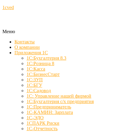
1cved
Меню
Контакты
О компании
Приложения 1С
1С:Бухгалтерия 8.3
1С:Розница 8
1С:Касса
1С:БизнесСтарт
1С:ЗУП
1С:БГУ
1С:Садовод
1С: Управление нашей фирмой
1С:Бухгалтерия с/х предприятия
1С:Предприниматель
1С-КАМИН: Зарплата
1С-ЭДО
1СПАРК Риски
1С-Отчетность