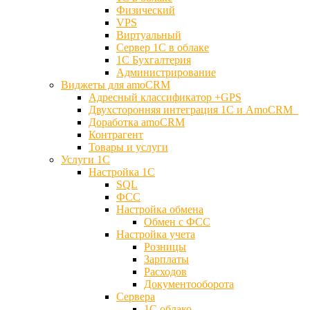
Физический
VPS
Виртуальный
Сервер 1С в облаке
1С Бухгалтерия
Администрирование
Виджеты для amoCRM
Адресный классификатор +GPS
Двухсторонняя интеграция 1С и AmoCRM
Доработка amoCRM
Контрагент
Товары и услуги
Услуги 1С
Настройка 1С
SQL
ФСС
Настройка обмена
Обмен с ФСС
Настройка учета
Розницы
Зарплаты
Расходов
Документооборота
Сервера
1С облако