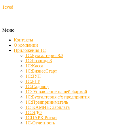
1cved
Меню
Контакты
О компании
Приложения 1С
1С:Бухгалтерия 8.3
1С:Розница 8
1С:Касса
1С:БизнесСтарт
1С:ЗУП
1С:БГУ
1С:Садовод
1С: Управление нашей фирмой
1С:Бухгалтерия с/х предприятия
1С:Предприниматель
1С-КАМИН: Зарплата
1С-ЭДО
1СПАРК Риски
1С-Отчетность