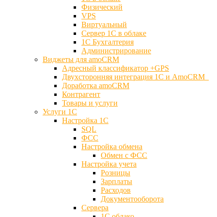
Физический
VPS
Виртуальный
Сервер 1С в облаке
1С Бухгалтерия
Администрирование
Виджеты для amoCRM
Адресный классификатор +GPS
Двухсторонняя интеграция 1С и AmoCRM
Доработка amoCRM
Контрагент
Товары и услуги
Услуги 1С
Настройка 1С
SQL
ФСС
Настройка обмена
Обмен с ФСС
Настройка учета
Розницы
Зарплаты
Расходов
Документооборота
Сервера
1С облако