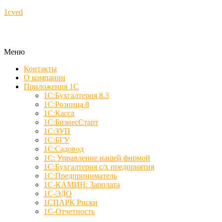
1cved
Меню
Контакты
О компании
Приложения 1С
1С:Бухгалтерия 8.3
1С:Розница 8
1С:Касса
1С:БизнесСтарт
1С:ЗУП
1С:БГУ
1С:Садовод
1С: Управление нашей фирмой
1С:Бухгалтерия с/х предприятия
1С:Предприниматель
1С-КАМИН: Зарплата
1С-ЭДО
1СПАРК Риски
1С-Отчетность