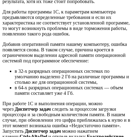
результата, хотя их тоже стоит попробовать.
Для работы программы 1С, к параметрам компьютера
предъявляются определенные требования и если их
характеристика не соответствует установленной программе,
то могут возникнуть проблемы в виде торможения работы,
появлению такого рода ошибок.
Добавив оперативной памяти нашему компьютеру, ошибка
появляется снова. В таком случае, причина кроется в
ограниченном выделении адресной памяти операционной
системой под программное обеспечение:
в 32-х разрядных операционных системах по
умолчанию выделено 2 Гб на различные программы и
столько же для операционной системы,
в 64-х разрядных операционных системах — объем
памяти составляет уже 4 Гб.
При работе 1С и выполнения операции, можно
через
Диспетчер задач
следить за процессом загрузки
процессора и за свободным количеством памяти. В нашем
случае, при обновлении это цифра приближалась к нулю и в
этот момент возникала ошибка «Недостаточно памяти».
Запустить
Диспетчер задач
можно нажатием
клавиш
Ctrl+Alt+Del
и открыв вкладку
Быстродействие
,