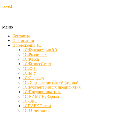
1cved
Меню
Контакты
О компании
Приложения 1С
1С:Бухгалтерия 8.3
1С:Розница 8
1С:Касса
1С:БизнесСтарт
1С:ЗУП
1С:БГУ
1С:Садовод
1С: Управление нашей фирмой
1С:Бухгалтерия с/х предприятия
1С:Предприниматель
1С-КАМИН: Зарплата
1С-ЭДО
1СПАРК Риски
1С-Отчетность