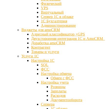
Физический
VPS
Виртуальный
Сервер 1С в облаке
1С Бухгалтерия
Администрирование
Виджеты для amoCRM
Адресный классификатор +GPS
Двухсторонняя интеграция 1С и AmoCRM
Доработка amoCRM
Контрагент
Товары и услуги
Услуги 1С
Настройка 1С
SQL
ФСС
Настройка обмена
Обмен с ФСС
Настройка учета
Розницы
Зарплаты
Расходов
Документооборота
Сервера
1С облако