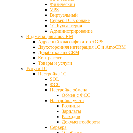
Физический
VPS
Виртуальный
Сервер 1С в облаке
1С Бухгалтерия
Администрирование
Виджеты для amoCRM
Адресный классификатор +GPS
Двухсторонняя интеграция 1С и AmoCRM
Доработка amoCRM
Контрагент
Товары и услуги
Услуги 1С
Настройка 1С
SQL
ФСС
Настройка обмена
Обмен с ФСС
Настройка учета
Розницы
Зарплаты
Расходов
Документооборота
Сервера
1С облако