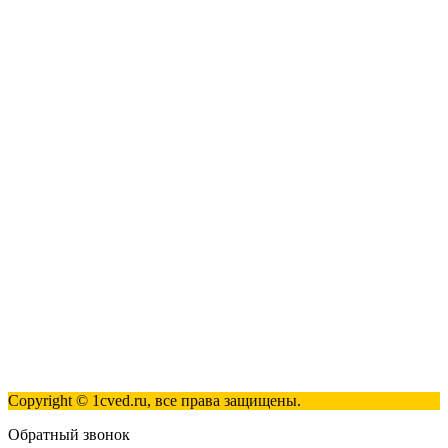
1С:Розница 8
1С:Касса
1С: Управление нашей фирмой
1С-ЭДО
Наши контакты
123317, Москва, улица Антонова-Овсеенко, 15, стр. 2
+7 (495) 181-98-81
info@1cved.ru
Пн-Пт 09:00 - 18:00
Полезные ссылки
Контакты
Карта сайта
Политика обработки персональных данных
Copyright © 1cved.ru, все права защищены.
Обратный звонок