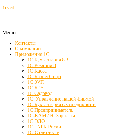
1cved
Меню
Контакты
О компании
Приложения 1С
1С:Бухгалтерия 8.3
1С:Розница 8
1С:Касса
1С:БизнесСтарт
1С:ЗУП
1С:БГУ
1С:Садовод
1С: Управление нашей фирмой
1С:Бухгалтерия с/х предприятия
1С:Предприниматель
1С-КАМИН: Зарплата
1С-ЭДО
1СПАРК Риски
1С-Отчетность