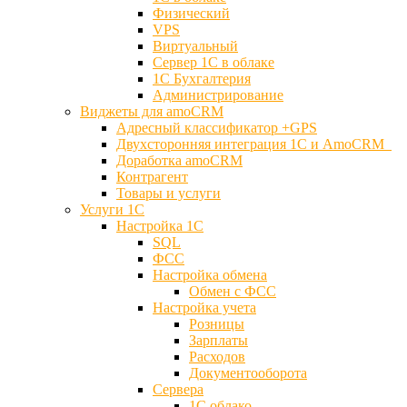
Физический
VPS
Виртуальный
Сервер 1С в облаке
1С Бухгалтерия
Администрирование
Виджеты для amoCRM
Адресный классификатор +GPS
Двухсторонняя интеграция 1С и AmoCRM
Доработка amoCRM
Контрагент
Товары и услуги
Услуги 1С
Настройка 1С
SQL
ФСС
Настройка обмена
Обмен с ФСС
Настройка учета
Розницы
Зарплаты
Расходов
Документооборота
Сервера
1С облако