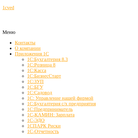
1cved
Меню
Контакты
О компании
Приложения 1С
1С:Бухгалтерия 8.3
1С:Розница 8
1С:Касса
1С:БизнесСтарт
1С:ЗУП
1С:БГУ
1С:Садовод
1С: Управление нашей фирмой
1С:Бухгалтерия с/х предприятия
1С:Предприниматель
1С-КАМИН: Зарплата
1С-ЭДО
1СПАРК Риски
1С-Отчетность