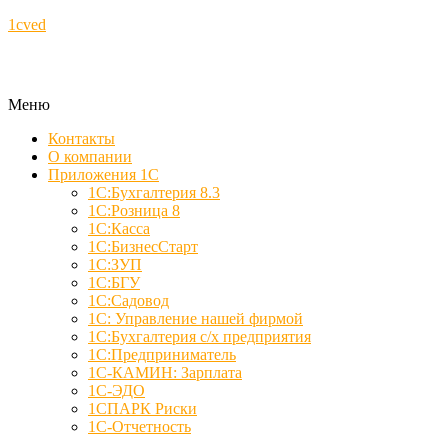
1cved
Меню
Контакты
О компании
Приложения 1С
1С:Бухгалтерия 8.3
1С:Розница 8
1С:Касса
1С:БизнесСтарт
1С:ЗУП
1С:БГУ
1С:Садовод
1С: Управление нашей фирмой
1С:Бухгалтерия с/х предприятия
1С:Предприниматель
1С-КАМИН: Зарплата
1С-ЭДО
1СПАРК Риски
1С-Отчетность