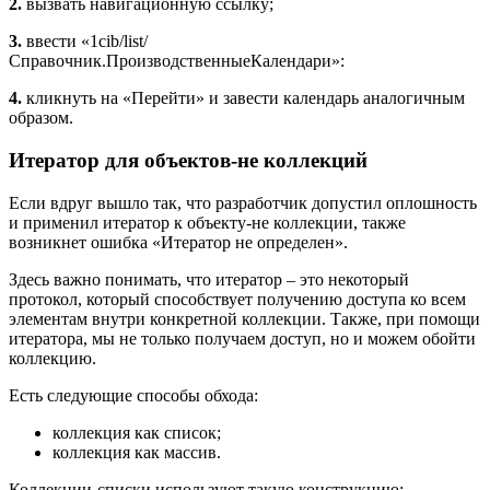
2.
вызвать навигационную ссылку;
3.
ввести «1cib/list/
Справочник.ПроизводственныеКалендари»:
4.
кликнуть на «Перейти» и завести календарь аналогичным
образом.
Итератор для объектов-не коллекций
Если вдруг вышло так, что разработчик допустил оплошность
и применил итератор к объекту-не коллекции, также
возникнет ошибка «Итератор не определен».
Здесь важно понимать, что итератор – это некоторый
протокол, который способствует получению доступа ко всем
элементам внутри конкретной коллекции. Также, при помощи
итератора, мы не только получаем доступ, но и можем обойти
коллекцию.
Есть следующие способы обхода:
коллекция как список;
коллекция как массив.
Коллекции-списки используют такую конструкцию: