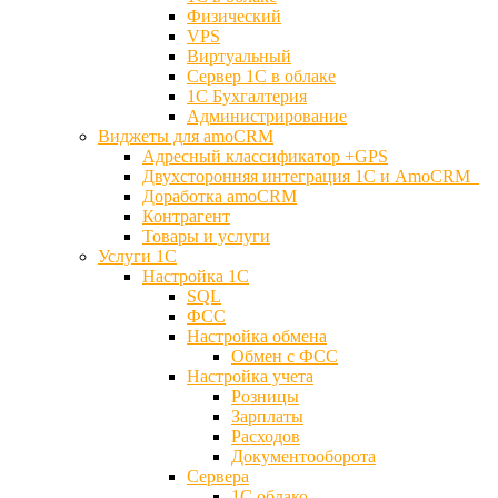
Физический
VPS
Виртуальный
Сервер 1С в облаке
1С Бухгалтерия
Администрирование
Виджеты для amoCRM
Адресный классификатор +GPS
Двухсторонняя интеграция 1С и AmoCRM
Доработка amoCRM
Контрагент
Товары и услуги
Услуги 1С
Настройка 1С
SQL
ФСС
Настройка обмена
Обмен с ФСС
Настройка учета
Розницы
Зарплаты
Расходов
Документооборота
Сервера
1С облако