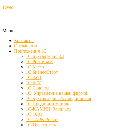
1cved
Меню
Контакты
О компании
Приложения 1С
1С:Бухгалтерия 8.3
1С:Розница 8
1С:Касса
1С:БизнесСтарт
1С:ЗУП
1С:БГУ
1С:Садовод
1С: Управление нашей фирмой
1С:Бухгалтерия с/х предприятия
1С:Предприниматель
1С-КАМИН: Зарплата
1С-ЭДО
1СПАРК Риски
1С-Отчетность