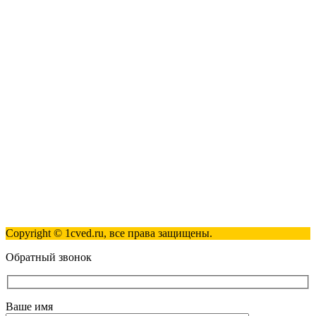
Наши контакты
123317, Москва, улица Антонова-Овсеенко, 15, стр. 2
+7 (495) 181-98-81
info@1cved.ru
Пн-Пт 09:00 - 18:00
Полезные ссылки
Контакты
Карта сайта
Политика обработки персональных данных
Copyright © 1cved.ru, все права защищены.
Обратный звонок
Ваше имя