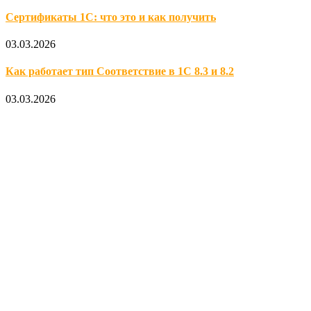
Сертификаты 1С: что это и как получить
03.03.2026
Как работает тип Соответствие в 1С 8.3 и 8.2
03.03.2026
Официальный партнер 1С
Наши услуги
1С:Бухгалтерия 8.3
1С:Розница 8
1С:Касса
1С: Управление нашей фирмой
1С-ЭДО