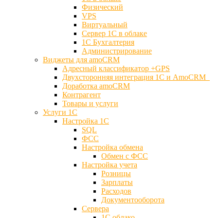
Физический
VPS
Виртуальный
Сервер 1С в облаке
1С Бухгалтерия
Администрирование
Виджеты для amoCRM
Адресный классификатор +GPS
Двухсторонняя интеграция 1С и AmoCRM
Доработка amoCRM
Контрагент
Товары и услуги
Услуги 1С
Настройка 1С
SQL
ФСС
Настройка обмена
Обмен с ФСС
Настройка учета
Розницы
Зарплаты
Расходов
Документооборота
Сервера
1С облако