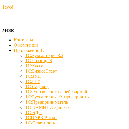
1cved
Меню
Контакты
О компании
Приложения 1С
1С:Бухгалтерия 8.3
1С:Розница 8
1С:Касса
1С:БизнесСтарт
1С:ЗУП
1С:БГУ
1С:Садовод
1С: Управление нашей фирмой
1С:Бухгалтерия с/х предприятия
1С:Предприниматель
1С-КАМИН: Зарплата
1С-ЭДО
1СПАРК Риски
1С-Отчетность