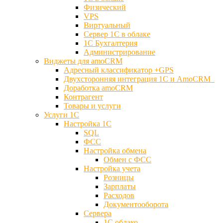
Физический
VPS
Виртуальный
Сервер 1С в облаке
1С Бухгалтерия
Администрирование
Виджеты для amoCRM
Адресный классификатор +GPS
Двухсторонняя интеграция 1С и AmoCRM
Доработка amoCRM
Контрагент
Товары и услуги
Услуги 1С
Настройка 1С
SQL
ФСС
Настройка обмена
Обмен с ФСС
Настройка учета
Розницы
Зарплаты
Расходов
Документооборота
Сервера
1С облако