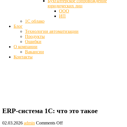
Бухгалтерское сопровождение
юридических лиц
ООО
ИП
1С облако
Блог
Технологии автоматизации
Продукты
Ошибки
О компании
Вакансии
Контакты
ERP-система 1С: что это такое и как
работает | 1cved
Главная
Блог
ERP-система 1С: что это такое
ERP-система 1С: что это такое
02.03.2026
admin
Comments Off