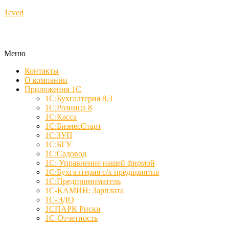
1cved
Меню
Контакты
О компании
Приложения 1С
1С:Бухгалтерия 8.3
1С:Розница 8
1С:Касса
1С:БизнесСтарт
1С:ЗУП
1С:БГУ
1С:Садовод
1С: Управление нашей фирмой
1С:Бухгалтерия с/х предприятия
1С:Предприниматель
1С-КАМИН: Зарплата
1С-ЭДО
1СПАРК Риски
1С-Отчетность