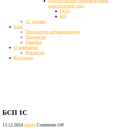
Бухгалтерское сопровождение
юридических лиц
ООО
ИП
1С облако
Блог
Технологии автоматизации
Продукты
Ошибки
О компании
Вакансии
Контакты
БСП 1С (библиотека стандартных
подсистем) - Возможности
Главная
Блог
БСП 1С
БСП 1С
13.12.2024
admin
Comments Off