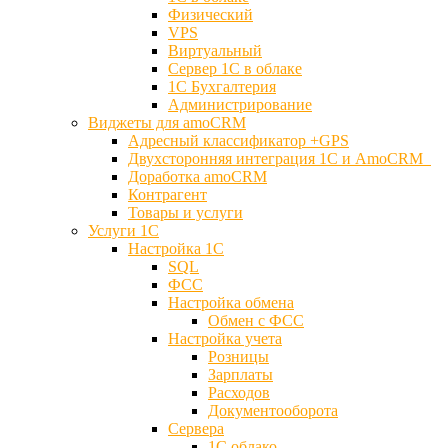
Физический
VPS
Виртуальный
Сервер 1С в облаке
1С Бухгалтерия
Администрирование
Виджеты для amoCRM
Адресный классификатор +GPS
Двухсторонняя интеграция 1С и AmoCRM
Доработка amoCRM
Контрагент
Товары и услуги
Услуги 1С
Настройка 1С
SQL
ФСС
Настройка обмена
Обмен с ФСС
Настройка учета
Розницы
Зарплаты
Расходов
Документооборота
Сервера
1С облако